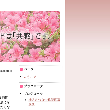
ページ
0年10月25日
ようこそ
ブックマーク
ブログロール
１時間
神谷さつき労務管理事
ん底に落
務所
びたくな