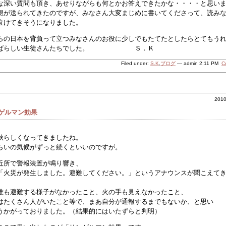
な深い質問も頂き、あせりながらも何とかお答えできたかな・・・・と思い
想が送られてきたのですが、みなさん大変まじめに書いてくださって、読み
泣けてきそうになりました。
らの日本を背負って立つみなさんのお役に少しでもたてたとしたらとてもう
すばらしい生徒さんたちでした。 Ｓ．Ｋ
Filed under:
S.K
,
ブログ
— admin 2:11 PM
C
201
ゲルマン効果
秋らしくなってきましたね。
らいの気候がずっと続くといいのですが。
近所で警報装置が鳴り響き、
「火災が発生しました。避難してください。」というアナウンスが聞こえて
誰も避難する様子がなかったこと、火の手も見えなかったこと、
はたくさん人がいたこと等で、まあ自分が通報するまでもないか、と思い
うかがっておりました。（結果的にはいたずらと判明）