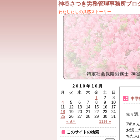
神谷さつき労務管理事務所ブロ
わたしたちの共感ストーリー
2010年10月
月
火
水
木
金
土
日
1
2
3
中学
4
5
6
7
8
9
10
11
12
13
14
15
16
17
18
19
20
21
22
23
24
先々週
25
26
27
28
29
30
31
« 9月
11月 »
?皆さ
お話し
このサイトの検索
ちた人