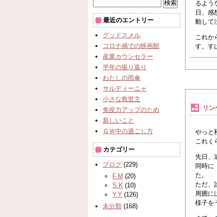
るよう
日、感
最近のエントリー
動して
グッドスメル
これか
コロナ禍での映画館
す。
産業カウンセラー
半年の振り返り
わたしの雨傘
サルディーニャ
小さな救世主
リン
免疫力アップのため
新しいこと
ＧＷ中の過ごし方
やっと
これく
カテゴリー
先日、
ブログ
(229)
同時に
た。
F.M
(20)
ただ、
S.K
(10)
周囲に
Y.Y
(126)
様子を
未分類
(168)