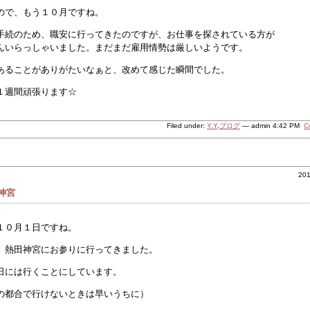
ので、もう１０月ですね。
手続のため、職安に行ってきたのですが、お仕事を探されている方が
んいらっしゃいました。まだまだ雇用情勢は厳しいようです。
あることがありがたいなぁと、改めて感じた瞬間でした。
週も１週間頑張ります☆ 
Ｙ．Ｙ
Filed under:
Y.Y
,
ブログ
— admin 4:42 PM
C
20
神宮
１０月１日ですね。
、熱田神宮にお参りに行ってきました。
日には行くことにしています。
の都合で行けないときは早いうちに）