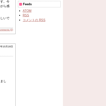
ます。今
Feeds
ながら感
ATOM
RSS
れしいで
コメントの
RSS
omments (0)
0年10月18日
きまし