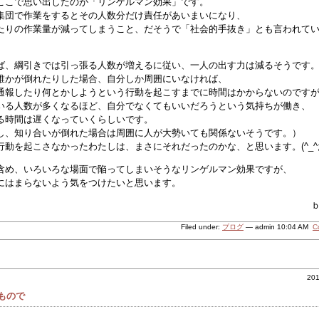
ここで思い出したのが「リンゲルマン効果」です。
集団で作業をするとその人数分だけ責任があいまいになり、
たりの作業量が減ってしまうこと、だそうで「社会的手抜き」とも言われて
ば、綱引きでは引っ張る人数が増えるに従い、一人の出す力は減るそうです
誰かが倒れたりした場合、自分しか周囲にいなければ、
通報したり何とかしようという行動を起こすまでに時間はかからないのです
いる人数が多くなるほど、自分でなくてもいいだろうという気持ちが働き、
る時間は遅くなっていくらしいです。
し、知り合いが倒れた場合は周囲に人が大勢いても関係ないそうです。）
行動を起こさなかったわたしは、まさにそれだったのかな、と思います。(^_^;
含め、いろいろな場面で陥ってしまいそうなリンゲルマン効果ですが、
にはまらないよう気をつけたいと思います。
Filed under:
ブログ
— admin 10:04 AM
C
20
もので