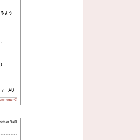
いるよう
。
が、
)
ｂｙ AU
omments (0)
10年10月4日