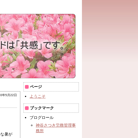
ページ
20年5月22日
ようこそ
ブックマーク
ブログロール
神谷さつき労務管理事
務所
うな暑が