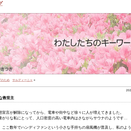
グ
プのため
サルディーニャ
»
20
な救世主
態宣言が解除になってから、電車や街中など徐々に人が増えてきました。
暑がりな私にとって、人口密度の高い電車内はさながらサウナのようです…
、ここ数年でハンディファンという小さな手持ちの扇風機が普及し、私のよ