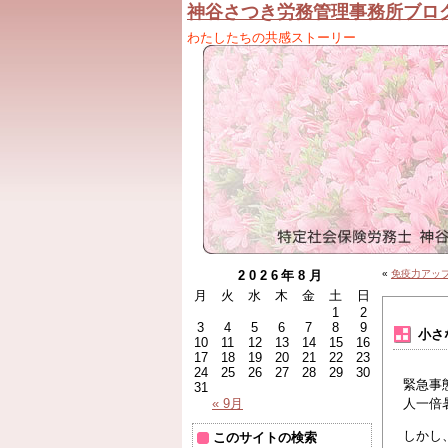
神谷さつき労務管理事務所ブロ
わたしたちの共感ストーリー
2026年8月
«
免疫力アッ
月
火
水
木
金
土
日
1
2
3
4
5
6
7
8
9
小さ
10
11
12
13
14
15
16
17
18
19
20
21
22
23
24
25
26
27
28
29
30
緊急事
31
« 9月
人一倍
しかし
このサイトの検索