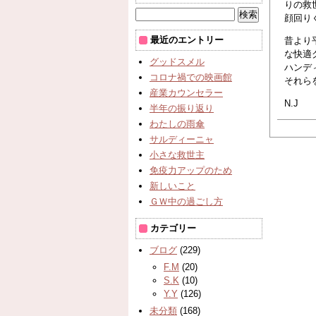
りの救
顔回り
最近のエントリー
昔より
な快適
グッドスメル
ハンデ
コロナ禍での映画館
それら
産業カウンセラー
N.J
半年の振り返り
わたしの雨傘
サルディーニャ
小さな救世主
免疫力アップのため
新しいこと
ＧＷ中の過ごし方
カテゴリー
ブログ
(229)
F.M
(20)
S.K
(10)
Y.Y
(126)
未分類
(168)